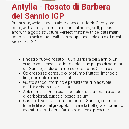
Antylia - Rosato di Barbera
del Sannio IGP
Bright star, which has an almost spectral look. Cherry red
color, with a fruity aroma and mineral notes, soft, persistent
and with a good structure. Perfect match with delicate main
courses in pink sauce, with fish soups and cold cuts of meat,
served at 12 °.
-----------------------
Il nostro nuovo rosato, 100% Barbera del Sannio. Un
vitigno esclusivo, prodotto solo in un pugno di comuni
del Sannio, tradizionalmente noto come Camaiola.
Colore rosso cerasuolo; profumo fruttato, intenso e
fine, con note minerali finali.
Gusto secco, morbido e persistente, di piacevole
acidità e discreta struttura
Abbinamenti: Primi piatti delicati in salsa rossa a base
di carboidrati, zuppe di pesce, salumi
Castelle lavora vitigni autoctoni del Sannio, curando
tutta la filiera dal grappolo d'uva alla bottiglia e portando
avanti una tradizione familiare antica e presente.