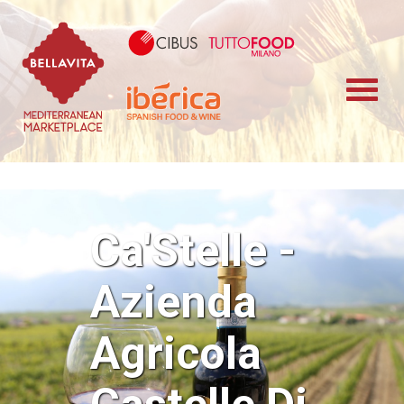
Bellavita Marketplace
Cibus TuttoFood 
Iberica
Ca'Stelle -
Azienda
Agricola