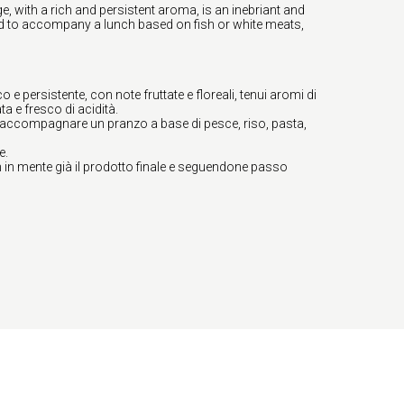
e, with a rich and persistent aroma, is an inebriant and
 and to accompany a lunch based on fish or white meats,
o e persistente, con note fruttate e floreali, tenui aromi di
ta e fresco di acidità.
per accompagnare un pranzo a base di pesce, riso, pasta,
e.
con in mente già il prodotto finale e seguendone passo