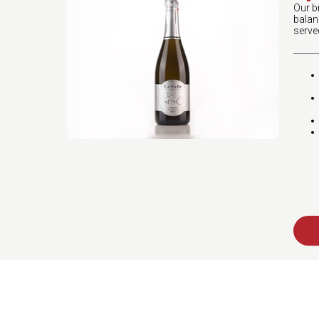
Our b
balan
served
---------