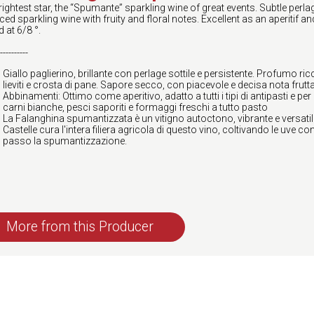
rightest star, the “Spumante” sparkling wine of great events. Subtle perlag
ced sparkling wine with fruity and floral notes. Excellent as an aperitif
 at 6/8 °.
----------
Giallo paglierino, brillante con perlage sottile e persistente. Profumo ricc
lieviti e crosta di pane. Sapore secco, con piacevole e decisa nota frutta
Abbinamenti: Ottimo come aperitivo, adatto a tutti i tipi di antipasti e 
carni bianche, pesci saporiti e formaggi freschi a tutto pasto
La Falanghina spumantizzata è un vitigno autoctono, vibrante e versatil
Castelle cura l'intera filiera agricola di questo vino, coltivando le uve 
passo la spumantizzazione.
More from this Producer