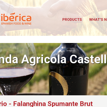
Iberica
bus TuttoFood Milano
PRODUCTS
WHAT'S 
enda Agricola Castel
rio - Falanghina Spumante Brut