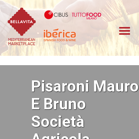
Bellavita Marketplace
Cibus TuttoFood 
Iberica
Pisaroni Mauro
E Bruno
Società