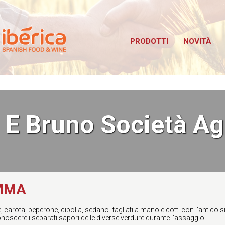
Iberica
bus TuttoFood Milano
PRODOTTI
NOVITÀ
 E Bruno Società Ag
AMMA
e, carota, peperone, cipolla, sedano- tagliati a mano e cotti con l'antico 
noscere i separati sapori delle diverse verdure durante l'assaggio.