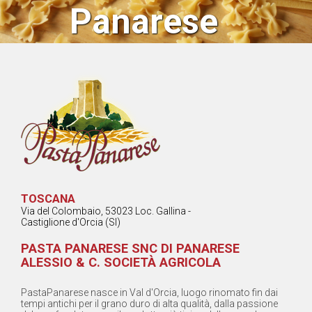
Panarese
Alessio & C.
Società
Agricola
TOSCANA
Contatta il
Via del Colombaio, 53023 Loc. Gallina -
Fornitore
Castiglione d'Orcia (SI)
PASTA PANARESE SNC DI PANARESE
ALESSIO & C. SOCIETÀ AGRICOLA
Share
PastaPanarese nasce in Val d'Orcia, luogo rinomato fin dai
tempi antichi per il grano duro di alta qualità, dalla passione