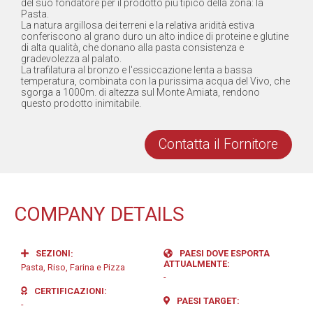
del suo fondatore per il prodotto più tipico della zona: la
Pasta.
La natura argillosa dei terreni e la relativa aridità estiva
conferiscono al grano duro un alto indice di proteine e glutine
di alta qualità, che donano alla pasta consistenza e
gradevolezza al palato.
La trafilatura al bronzo e l'essiccazione lenta a bassa
temperatura, combinata con la purissima acqua del Vivo, che
sgorga a 1000m. di altezza sul Monte Amiata, rendono
questo prodotto inimitabile.
Contatta il Fornitore
COMPANY DETAILS
SEZIONI
PAESI DOVE ESPORTA
ATTUALMENTE
Pasta, Riso, Farina e Pizza
-
CERTIFICAZIONI
PAESI TARGET
-