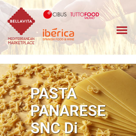
Bellavita Marketplace
Cibus TuttoFood 
Iberica
PASTA
PANARESE
SNC Di