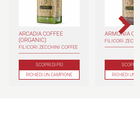
ARCADIA COFFEE
ARMONIA CO
(ORGANIC)
FILICORI ZECCH
FILICORI ZECCHINI COFFEE
SCOPRI DI PIÙ
SCOPRI D
RICHIEDI UN CAMPIONE
RICHIEDI UN 