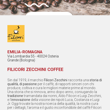
Contatta il
Fornitore
Share
EMILIA-ROMAGNA
Via Lombardia 55 - 40024 Osteria
Grande (Bologna)
FILICORI ZECCHINI COFFEE
Sin dal 1919, il marchio
Filicori Zecchini
racconta una
storia di
qualità, di passione
per il caffè, di rapporti sinceri con chi
produce, coltiva e cura le migliori materie prime al mondo.
Una storia che si rinnova, anno dopo anno, coniugando la
tradizione
tramandata dai nonni, Aldo Filicori e Luigi Zecchini,
e l’
innovazione
della visione dei nipoti Luca, Costanza e Luigi
Jr. Oggi trovate la nostra ricerca della qualità, la nostra cura
per i dettagli, l’aroma e il gusto inconfondibile del caffè Filicori