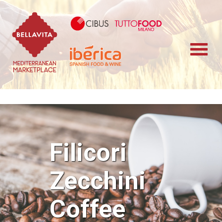
Bellavita Marketplace
Cibus TuttoFood 
Iberica
Filicori
Zecchini
Coffee