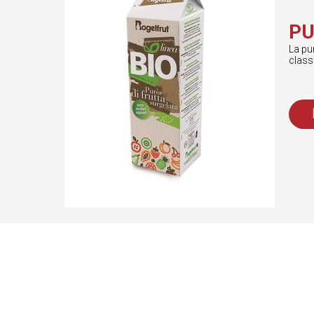
PU
La pur
class