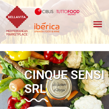
Bellavita Marketplace
Cibus TuttoFood 
Iberica
CINQUE SENSI
SRL