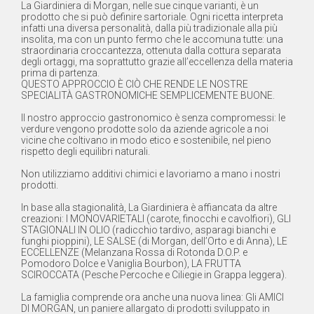
La Giardiniera di Morgan, nelle sue cinque varianti, è un
prodotto che si può definire sartoriale. Ogni ricetta interpreta
infatti una diversa personalità, dalla più tradizionale alla più
insolita, ma con un punto fermo che le accomuna tutte: una
straordinaria croccantezza, ottenuta dalla cottura separata
degli ortaggi, ma soprattutto grazie all’eccellenza della materia
prima di partenza.
QUESTO APPROCCIO È CIÒ CHE RENDE LE NOSTRE
SPECIALITÀ GASTRONOMICHE SEMPLICEMENTE BUONE.
Il nostro approccio gastronomico è senza compromessi: le
verdure vengono prodotte solo da aziende agricole a noi
vicine che coltivano in modo etico e sostenibile, nel pieno
rispetto degli equilibri naturali.
Non utilizziamo additivi chimici e lavoriamo a mano i nostri
prodotti.
In base alla stagionalità, La Giardiniera è affiancata da altre
creazioni: I MONOVARIETALI (carote, finocchi e cavolfiori), GLI
STAGIONALI IN OLIO (radicchio tardivo, asparagi bianchi e
funghi pioppini), LE SALSE (di Morgan, dell’Orto e di Anna), LE
ECCELLENZE (Melanzana Rossa di Rotonda D.O.P. e
Pomodoro Dolce e Vaniglia Bourbon), LA FRUTTA
SCIROCCATA (Pesche Percoche e Ciliegie in Grappa leggera).
La famiglia comprende ora anche una nuova linea: Gli AMICI
DI MORGAN, un paniere allargato di prodotti sviluppato in