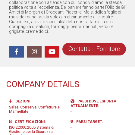
collaborazione con aziende con cui condividiamo la stessa
politica volta all’eccellenza. Del paniere fanno parte l'Olio de Gli
Amici di Morgan e i Croccanti Piaceri di Mais, delle sfoglie di
mais da mangiare da sole o in abbinamento alle nostre
Giardiniere, alle altre specialità della nostra famiglia o in
compagnia di salumi, formaggi, pesci marinati, verdure
grigliate, creme dolci.
Contatta il Fornitore
COMPANY DETAILS
SEZIONI
PAESI DOVE ESPORTA
ATTUALMENTE
Salse, Conserve, Confetture e
Marmellate
-
CERTIFICAZIONI
PAESI TARGET
ISO 22000:2005 Sistema di
-
Gestione per la Sicurezza