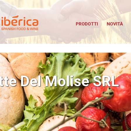
Iberica
bus TuttoFood Milano
PRODOTTI
NOVITÀ
tte Del Molise SRL