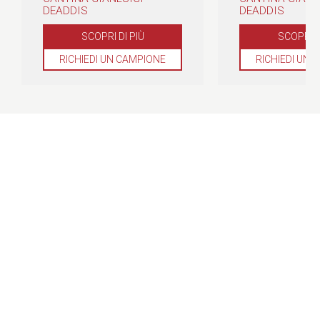
DEADDIS
DEADDIS
SCOPRI DI PIÙ
SCOPRI D
RICHIEDI UN CAMPIONE
RICHIEDI UN 