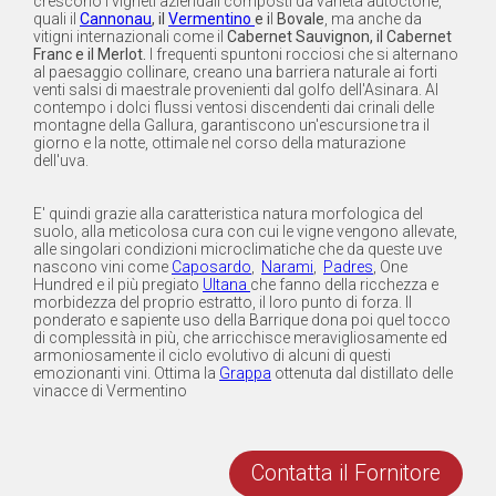
crescono i vigneti aziendali composti da varietà autoctone,
quali il
Cannonau
, il
Vermentino
e i
l
Bovale
, ma anche da
vitigni internazionali come il
Cabernet Sauvignon, il Cabernet
Franc e il Merlot.
I frequenti spuntoni rocciosi che si alternano
al paesaggio collinare, creano una barriera naturale ai forti
venti salsi di maestrale provenienti dal golfo dell'Asinara. Al
contempo i dolci flussi ventosi discendenti dai crinali delle
montagne della Gallura, garantiscono un'escursione tra il
giorno e la notte, ottimale nel corso della maturazione
dell'uva.
E' quindi grazie alla caratteristica natura morfologica del
suolo, alla meticolosa cura con cui le vigne vengono allevate,
alle singolari condizioni microclimatiche che da queste uve
nascono vini come
Caposardo
,
Narami
,
Padres
, One
Hundred e il più pregiato
Ultana
che fanno della ricchezza e
morbidezza del proprio estratto, il loro punto di forza. Il
ponderato e sapiente uso della Barrique dona poi quel tocco
di complessità in più, che arricchisce meravigliosamente ed
armoniosamente il ciclo evolutivo di alcuni di questi
emozionanti vini. Ottima la
Grappa
ottenuta dal distillato delle
vinacce di Vermentino
Contatta il Fornitore