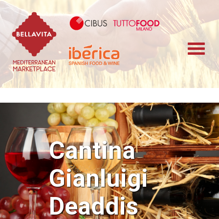
Bellavita Marketplace
Cibus TuttoFood 
Iberica
Cantina
Gianluigi
Deaddis