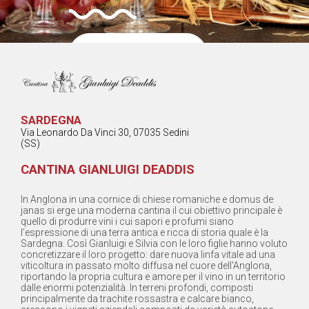
Contatta il
Fornitore
Share
SARDEGNA
Via Leonardo Da Vinci 30, 07035 Sedini
(SS)
CANTINA GIANLUIGI DEADDIS
In Anglona in una cornice di chiese romaniche e domus de
janas si erge una moderna cantina il cui obiettivo principale è
quello di produrre vini i cui sapori e profumi siano
l'espressione di una terra antica e ricca di storia quale è la
Sardegna. Così Gianluigi e Silvia con le loro figlie hanno voluto
concretizzare il loro progetto: dare nuova linfa vitale ad una
viticoltura in passato molto diffusa nel cuore dell'Anglona,
riportando la propria cultura e amore per il vino in un territorio
dalle enormi potenzialità. In terreni profondi, composti
principalmente da trachite rossastra e calcare bianco,