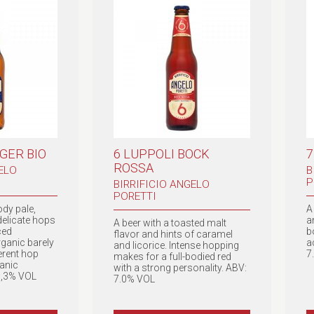
AGER BIO
6 LUPPOLI BOCK
7
ROSSA
ELO
B
P
BIRRIFICIO ANGELO
PORETTI
dy pale,
A
delicate hops
a
A beer with a toasted malt
ced
b
flavor and hints of caramel
rganic barely
a
and licorice. Intense hopping
erent hop
7
makes for a full-bodied red
ganic
with a strong personality. ABV:
 5,3% VOL
7.0% VOL