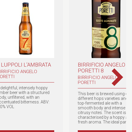
 LUPPOLI L'AMBRATA
BIRRIFICIO ANGELO
PORETTI 8
IRRIFICIO ANGELO
ORETTI
BIRRIFICIO ANGELO
PORETTI
 delightful, intensely hoppy
mber beer with a structured
This beer is brewed using eig
ody, unfiltered, with an
different hops varieties and is
ccentuated bitterness. ABV:
top-fermented ale with a
.0% VOL
smooth body and intense
citrusy notes. The scent is
characterised by a hoppy an
fresh aroma. The ideal part…