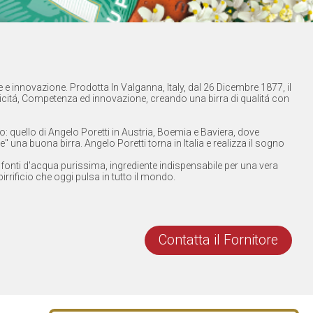
e innovazione. Prodotta In Valganna, Italy, dal 26 Dicembre 1877, il
nticitá, Competenza ed innovazione, creando una birra di qualitá con
 quello di Angelo Poretti in Austria, Boemia e Baviera, dove
are" una buona birra. Angelo Poretti torna in Italia e realizza il sogno
ue fonti d'acqua purissima, ingrediente indispensabile per una vera
birrificio che oggi pulsa in tutto il mondo.
Contatta il Fornitore