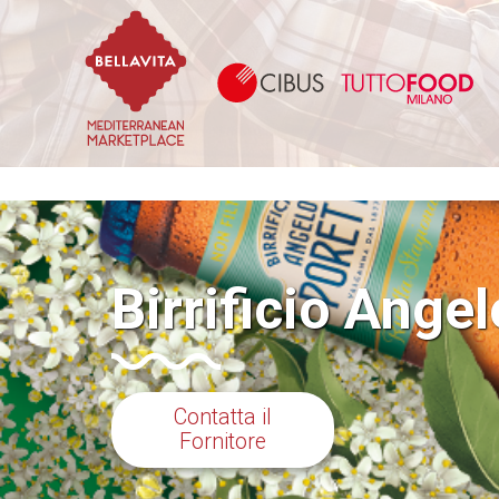
Bellavita Marketplace
Ci
Birrificio Angel
Contatta il
Fornitore