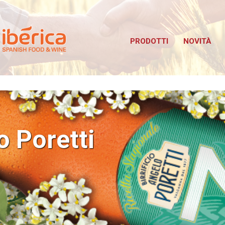
Iberica
bus TuttoFood Milano
PRODOTTI
NOVITÀ
o Poretti