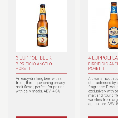
3 LUPPOLI BEER
4 LUPPOLI L
BIRRIFICIO ANGELO
BIRRIFICIO ANG
PORETTI
PORETTI
An easy-drinking beer with a
A clear smooth bo
fresh, thirst-quenching bready
characterised by 
malt flavor, perfect for pairing
fragrance. Produ
with daily meals. ABV: 4.8%
exclusively with o
malt and four diff
varieties from or
agriculture. ABV: