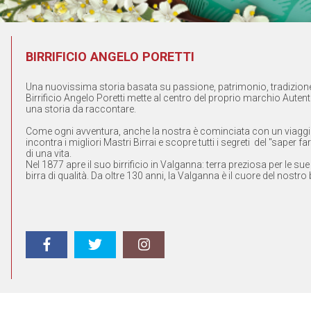
BIRRIFICIO ANGELO PORETTI
Una nuovissima storia basata su passione, patrimonio, tradizione 
Birrificio Angelo Poretti mette al centro del proprio marchio Aute
una storia da raccontare.
Come ogni avventura, anche la nostra è cominciata con un viaggio:
incontra i migliori Mastri Birrai e scopre tutti i segreti del "saper f
di una vita.
Nel 1877 apre il suo birrificio in Valganna: terra preziosa per le s
birra di qualità. Da oltre 130 anni, la Valganna è il cuore del nostro 