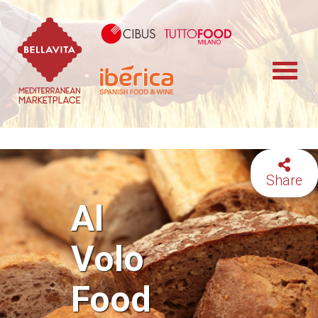
Bellavita Marketplace
Cibus TuttoFood 
Iberica
Share
Al
Volo
Food