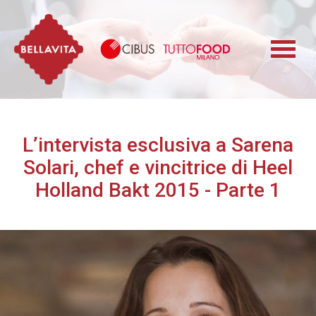
Bellavita
Cibus TuttoFood 
L’intervista esclusiva a Sarena
Solari, chef e vincitrice di Heel
Holland Bakt 2015 - Parte 1