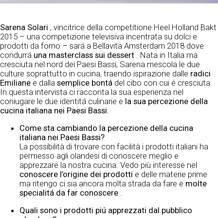
Sarena Solari
, vincitrice della competitione Heel Holland Bakt
2015 – una competizione televisiva incentrata su dolci e
prodotti da forno – sará a Bellavita Amsterdam 2018 dove
condurrá
una masterclass sui dessert
. Nata in Italia ma
cresciuta nel nord dei Paesi Bassi, Sarena mescola le due
culture soprattutto in cucina, traendo ispirazione dalle
radici
Emiliane
e dalla
semplice bontá
del cibo con cui é cresciuta.
In questa intervista ci racconta la sua esperienza nel
coniugare le due identitá culinarie e
la sua percezione della
cucina italiana nei Paesi Bassi.
Come sta cambiando la percezione della cucina
italiana nei Paesi Bassi?
La possibilità di trovare con facilità i prodotti italiani ha
permesso agli olandesi di conoscere meglio e
apprezzare la nostra cucina. Vedo più interesse nel
conoscere l’origine dei prodotti
e delle materie prime
ma ritengo ci sia ancora molta strada da fare e
molte
specialitá da far conoscere
.
Quali sono i prodotti piú apprezzati dal pubblico