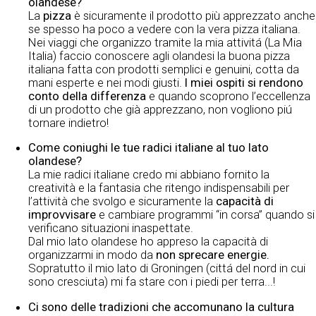
olandese?
La
pizza
è sicuramente il prodotto più apprezzato anche
se spesso ha poco a vedere con la vera pizza italiana.
Nei viaggi che organizzo tramite la mia attivitá (La Mia
Italia) faccio conoscere agli olandesi la buona pizza
italiana fatta con prodotti semplici e genuini, cotta da
mani esperte e nei modi giusti.
I miei ospiti si rendono
conto della differenza
e quando scoprono l’eccellenza
di un prodotto che già apprezzano, non vogliono piú
tornare indietro!
Come coniughi le tue radici italiane al tuo lato
olandese?
La mie radici italiane credo mi abbiano fornito la
creatività e la fantasia che ritengo indispensabili per
l’attività che svolgo e sicuramente la
capacità di
improvvisare
e cambiare programmi “in corsa” quando si
verificano situazioni inaspettate.
Dal mio lato olandese ho appreso la capacità di
organizzarmi in modo da
non sprecare energie.
Sopratutto il mio lato di Groningen (cittá del nord in cui
sono cresciuta) mi fa stare con i piedi per terra...!
Ci sono delle tradizioni che accomunano la cultura