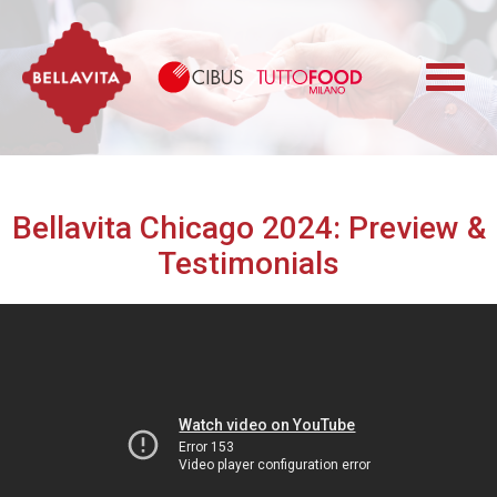
Bellavita
Cibus TuttoFood 
Bellavita Chicago 2024: Preview &
Testimonials