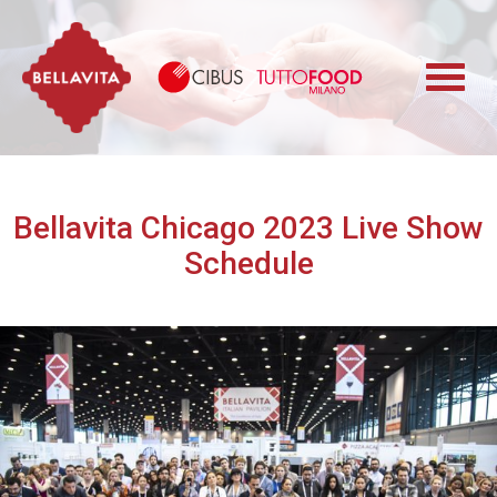
Bellavita
Cibus TuttoFood 
Bellavita Chicago 2023 Live Show
Schedule